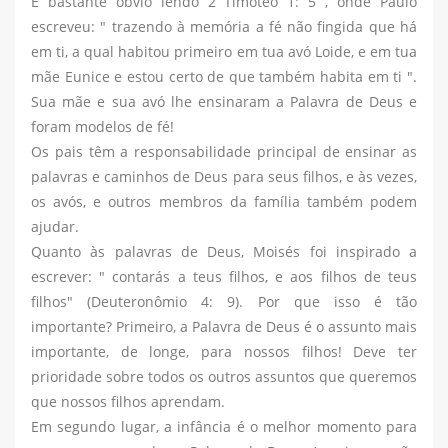
É bastante óbvio lendo 2 Timóteo 1: 5 , onde Paulo
escreveu: " trazendo à memória a fé não fingida que há
em ti, a qual habitou primeiro em tua avó Loide, e em tua
mãe Eunice e estou certo de que também habita em ti ".
Sua mãe e sua avó lhe ensinaram a Palavra de Deus e
foram modelos de fé!
Os pais têm a responsabilidade principal de ensinar as
palavras e caminhos de Deus para seus filhos, e às vezes,
os avós, e outros membros da família também podem
ajudar.
Quanto às palavras de Deus, Moisés foi inspirado a
escrever: " contarás a teus filhos, e aos filhos de teus
filhos" (Deuteronômio 4: 9). Por que isso é tão
importante? Primeiro, a Palavra de Deus é o assunto mais
importante, de longe, para nossos filhos! Deve ter
prioridade sobre todos os outros assuntos que queremos
que nossos filhos aprendam.
Em segundo lugar, a infância é o melhor momento para