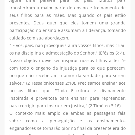
Agora uma palavra para os pais. Muitos pais
transferiram a maior parte do ensino e treinamento de
seus filhos para as mães. Mas quando os pais estão
presentes, Deus quer que eles tomem uma grande
participação no ensino e assumam a liderança, tomando
cuidado com sua abordagem.
" E vós, pais, não provoqueis à ira vossos filhos, mas criai-
os na disciplina e admoestação do Senhor." (Efésios 6: 4).
Nosso objetivo deve ser inspirar nossos filhos a ter "e
com todo o engano da injustiça para os que perecem,
porque não receberam o amor da verdade para serem
salvos." (2 Tessalonicenses 2:10). Precisamos ensinar aos
nossos filhos que "Toda Escritura é divinamente
inspirada e proveitosa para ensinar, para repreender,
para corrigir, para instruir em justiça;" (2 Timóteo 3:16).
O contexto mais amplo de ambas as passagens fala
sobre como a perseguição e os ensinamentos
enganadores se tornarão pior no final da presente era do